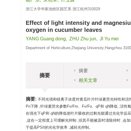
浙江大学华家池校区园艺系 浙江杭州310029
Effect of light intensity and magnesi
oxygen in cucumber leaves
YANG Guang dong
,
ZHU Zhu jun
,
JI Yu mei
Department of Horticulture;Zhejiang University;Hangzhou 310
摘要
摘要
相关文章
摘要:
不同光强和镁离子浓度对黄瓜叶片叶绿素荧光特性和活性氧
Pn下降 ,叶绿素荧光参数Fv/Fm、Fv/Fo、qP和 qN降低
在强光下qP和 qN的降低使叶片吸收的过剩光能通过光化学反
,这在一定程度上可缓解光抑制 ;但其不能被及时清除掉时 ,会
于提高PSII的光化学效率 ,减轻光抑制。