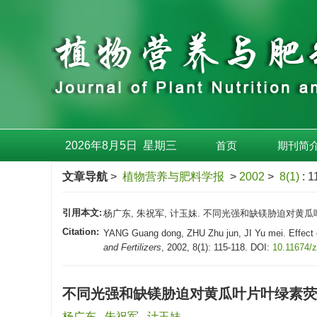
2026年8月5日
星期
三
首页
期刊简
文章导航
>
植物营养与肥料学报
>
2002
>
8(1)
: 1
引用本文:
杨广东, 朱祝军, 计玉妹. 不同光强和缺镁胁迫对黄瓜叶片叶
Citation:
YANG Guang dong, ZHU Zhu jun, JI Yu mei. Effect of
and Fertilizers
, 2002, 8(1): 115-118.
DOI:
10.11674/
不同光强和缺镁胁迫对黄瓜叶片叶绿素荧
杨广东
,
朱祝军
,
计玉妹