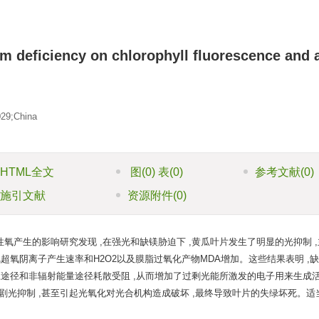
um deficiency on chlorophyll fluorescence and 
029;China
HTML全文
图
(0)
表
(0)
参考文献
(0)
施引文献
资源附件
(0)
产生的影响研究发现 ,在强光和缺镁胁迫下 ,黄瓜叶片发生了明显的光抑制 
 ;活性氧超氧阴离子产生速率和H2O2以及膜脂过氧化产物MDA增加。这些结果表明 
应途径和非辐射能量途径耗散受阻 ,从而增加了过剩光能所激发的电子用来生成
加剧光抑制 ,甚至引起光氧化对光合机构造成破坏 ,最终导致叶片的失绿坏死。