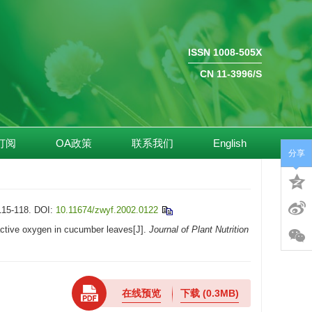
ISSN 1008-505X
CN 11-3996/S
订阅
OA政策
联系我们
English
分享
-118.
DOI:
10.11674/zwyf.2002.0122
active oxygen in cucumber leaves[J].
Journal of Plant Nutrition
在线预览
下载
(0.3MB)