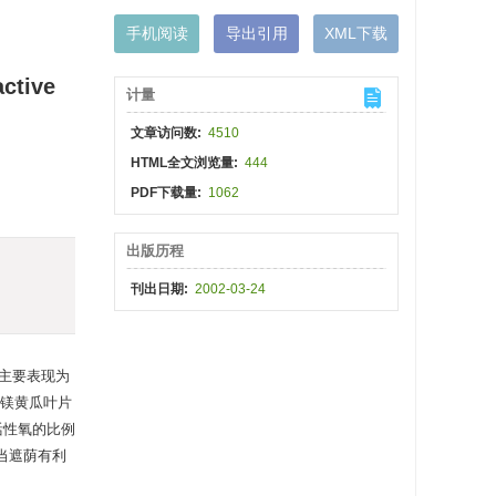
手机阅读
导出引用
XML下载
active
计量
文章访问数:
4510
HTML全文浏览量:
444
PDF下载量:
1062
出版历程
刊出日期:
2002-03-24
,主要表现为
,缺镁黄瓜叶片
活性氧的比例
适当遮荫有利