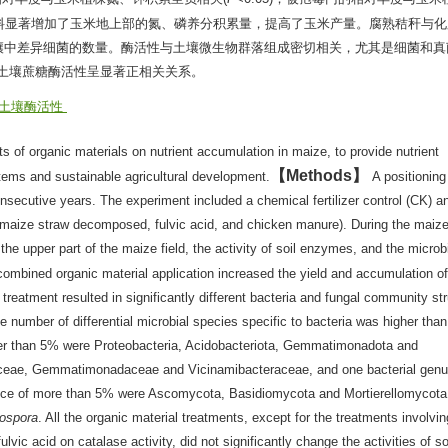
料显著增加了玉米地上部的氮、磷养分积累量，提高了玉米产量。腐熟秸秆与化
壤中差异细菌的数量。酶活性与土壤微生物群落组成密切相关，尤其是细菌和真
土壤蔗糖酶活性呈显著正相关关系。
土壤酶活性
ts of organic materials on nutrient accumulation in maize, to provide nutrient
Methods
ems and sustainable agricultural development.
A positioning 
nsecutive years. The experiment included a chemical fertilizer control (CK) a
s (maize straw decomposed, fulvic acid, and chicken manure). During the maiz
the upper part of the maize field, the activity of soil enzymes, and the microbi
mbined organic material application increased the yield and accumulation of
atment resulted in significantly different bacteria and fungal community str
e number of differential microbial species specific to bacteria was higher than
eater than 5% were Proteobacteria, Acidobacteriota, Gemmatimonadota and
daceae, Gemmatimonadaceae and Vicinamibacteraceae, and one bacterial gen
dance of more than 5% were Ascomycota, Basidiomycota and Mortierellomycota
ospora
. All the organic material treatments, except for the treatments involvin
vic acid on catalase activity, did not significantly change the activities of s