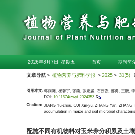
2026年8月7日
星期
五
首页
期刊简
文章导航
>
植物营养与肥料学报
>
2025
>
31(5)
:
引用本文:
蒋雨洲, 崔馨宇, 张燕, 张宏媛, 石云强, 邵勇, 王鹏,
DOI:
10.11674/zwyf.2024353
Citation:
JIANG Yu-zhou, CUI Xin-yu, ZHANG Yan, ZHANG Hong
accumulation in maize and soil microbial characteris
配施不同有机物料对玉米养分积累及土壤