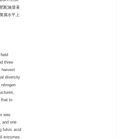
肥配施显著
菌属水平上
field
nd three
e harvest
al diversity
 nitrogen
uctures,
 that to
us was
, and one
g fulvic acid
oil enzymes.