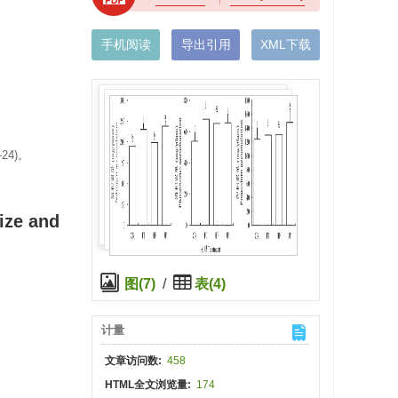
手机阅读
导出引用
XML下载
24)。
ize and
图(7)
/
表(4)
计量
文章访问数:
458
HTML全文浏览量:
174