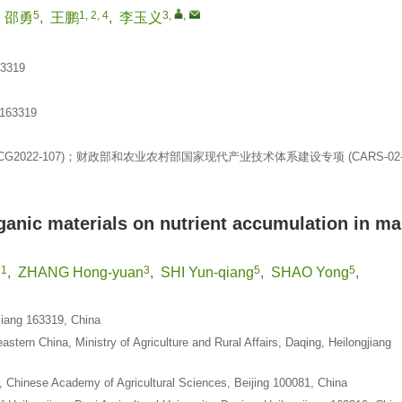
5
1, 2, 4
3
,
,
,
邵勇
,
王鹏
,
李玉义
319
3319
2022-107)；财政部和农业农村部国家现代产业技术体系建设专项 (CARS-02-
ganic materials on nutrient accumulation in ma
1
3
5
5
n
,
ZHANG Hong-yuan
,
SHI Yun-qiang
,
SHAO Yong
,
gjiang 163319, China
stern China, Ministry of Agriculture and Rural Affairs, Daqing, Heilongjiang
g, Chinese Academy of Agricultural Sciences, Beijing 100081, China