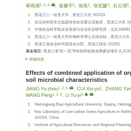
1, 2, 4
,
1
1
3
5
蒋雨洲
,
崔馨宇
,
张燕
,
张宏媛
,
石云强
1.
黑龙江八一农垦大学，黑龙江大庆 163319
2.
农业农村部东北低碳绿色农业重点实验室，黑龙江大庆 163
3.
中国农业科学院农业资源与农业区划研究所，北京100081
4.
黑龙江八一农垦大学作物科学博士后流动站，黑龙江大庆 16
5.
黑龙江省农业科学院绥化分院，黑龙江绥化 152052
基金项目:
黑龙江省“双一流”学科协同创新成果建设项目 (LJGXCG
详细信息
Effects of combined application of or
soil microbial characteristics
1, 2, 4
,
1
JIANG Yu-zhou
,
CUI Xin-yu
,
ZHANG Ya
1, 2, 4
3
,
,
WANG Peng
,
LI Yu-yi
1.
Heilongjiang Bayi Agricultural University, Daqing, Heilon
2.
Key Laboratory of Low-carbon Green Agriculture in Northea
163319, China
3.
Institute of Agricultural Resources and Regional Plannin