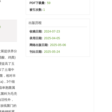
a
PDF下载量:
59
被引次数:
1
出版历程
)
收稿日期:
2024-07-23
录用日期:
2025-04-05
网络出版日期:
2025-05-06
发展提供养分
刊出日期:
2025-05-24
植酸、鸡粪)
理提高了玉
加了土壤中
菌，相对丰
ota)，3个细
为鞘脂单胞菌属
1个真菌科为毛壳
酶活性外，
)，放线菌门的
米植株钾积累