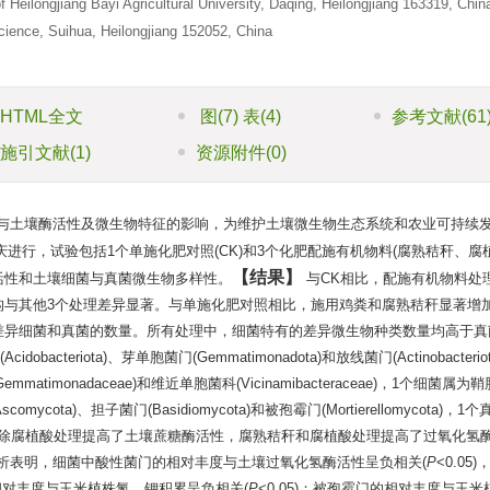
 Heilongjiang Bayi Agricultural University, Daqing, Heilongjiang 163319, Chin
cience, Suihua, Heilongjiang 152052, China
HTML全文
图
(7)
表
(4)
参考文献
(61
施引文献
(1)
资源附件
(0)
与土壤酶活性及微生物特征的影响，为维护土壤微生物生态系统和农业可持续
进行，试验包括1个单施化肥对照(CK)和3个化肥配施有机物料(腐熟秸秆、腐
结果
活性和土壤细菌与真菌微生物多样性。
与CK相比，配施有机物料处
构与其他3个处理差异显著。与单施化肥对照相比，施用鸡粪和腐熟秸秆显著增
差异细菌和真菌的数量。所有处理中，细菌特有的差异微生物种类数量均高于真
obacteriota)、芽单胞菌门(Gemmatimonadota)和放线菌门(Actinobacteri
mmatimonadaceae)和维近单胞菌科(Vicinamibacteraceae)，1个细菌属
cota)、担子菌门(Basidiomycota)和被孢霉门(Mortierellomycota)，
。除腐植酸处理提高了土壤蔗糖酶活性，腐熟秸秆和腐植酸处理提高了过氧化氢
析表明，细菌中酸性菌门的相对丰度与土壤过氧化氢酶活性呈负相关(
P
<0.05
的相对丰度与玉米植株氮、钾积累呈负相关(
P
<0.05)；被孢霉门的相对丰度与玉