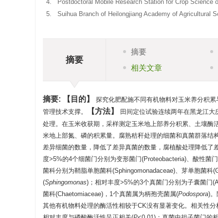
4.
Postdoctoral Mobile Research Station for Crop Science of
5.
Suihua Branch of Heilongjiang Academy of Agricultural S
摘要
摘要
相关文章
摘要:
目的
探究化肥配施不同有机物料对玉米养分积累
方法
管理技术支撑。
田间定位试验连续两年在黑龙江大庆
处理。在玉米收获期，采样测定玉米地上部养分积累、土壤酶
米地上部氮、磷的积累量。腐熟秸秆处理的细菌和真菌群落结
差异细菌的数量，降低了差异真菌的数量，腐植酸处理降低了
度>5%的4个细菌门分别为变形菌门(Proteobacteria)、酸性菌门(Acid
菌科分别为鞘脂单胞菌科(Sphingomonadaceae)、芽单胞菌科(Ge
(
Sphingomonas
)；相对丰度>5%的3个真菌门分别为子囊菌门(Ascomy
菌科(Chaetomiaceae)，1个真菌属为柄孢壳菌属(
Podospora
)
其他有机物料处理的酶活性相较于CK没有显著变化。相关性分
相对丰度与磷酸酶活性呈正相关(
P
<0.01)；真菌中担子菌门