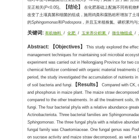
结论
呈正相关(
P
<0.05)。
在化肥基础上配施不同有机物
改变了土壤真菌和细菌的组成，施用鸡粪和腐熟秸秆增加了土
的
Sphingomonas
和
Podospora
，并且玉米植株氮、磷积累均与
关键词:
有机物料
/
化肥
/
玉米养分积累
/
微生物组成
/
Abstract:
Objectives
This study explored the effec
management techniques for maintaining soil microbial ecosyst
experiment was carried out in Heilongjiang Province for two co
chemical fertilizer combined with organic material treatment
period, the study investigated the accumulation of nutrients in 
Results
of soil bacteria and fungi.
Compared with CK, co
and phosphorus in maize plant. The maize straw decomposed tre
compared to the other treatments. In all the treatment soils, th
fungi. The four bacterial phyla with a relative abundance gr
Actinobacteriota. Three bacterial families are Sphingomona
Sphingomonas
. The three fungal phyla with a relative abun
fungal family was Chaetomiaceae. One fungal genus was
Pod
on sucrase activity and maize straw decomposed, as well as ful