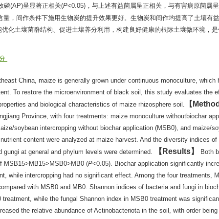
有效磷(AP)呈显著正相关(
P
<0.05)，与上述有益菌属呈正相关，与有害病原菌属
含量，间作条件下施用生物炭的提升效果更好。生物炭和间作均提高了土壤有
能优化土壤菌群结构、促进土壤养分利用，构建良好健康的根际土壤微环境，是
养分
ortheast China, maize is generally grown under continuous monoculture, which 
ent. To restore the microenvironment of black soil, this study evaluates the e
Metho
roperties and biological characteristics of maize rhizosphere soil.
ongjiang Province, with four treatments: maize monoculture withoutbiochar app
maize/soybean intercropping without biochar application (MSB0), and maize/s
 nutrient content were analyzed at maize harvest. And the diversity indices of
Results
nd gungi at general and phylum levels were determined.
Both b
rder of MSB15>MB15>MSB0>MB0 (
P
<0.05). Biochar application significantly incr
nt, while intercropping had no significant effect. Among the four treatments,
ompared with MSB0 and MB0. Shannon indices of bacteria and fungi in bioch
 treatment, while the fungal Shannon index in MSB0 treatment was significan
eased the relative abundance of Actinobacteriota in the soil, with order being