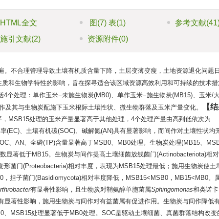
HTML全文
图
(7)
表
(1)
参考文献
(41
施引文献
(2)
资源附件
(0)
遍。不合理管理导致土壤有机质含量下降，土层变薄变瘦，土地资源退化问题
性质和生物学特性的影响，旨在探寻适合该区域资源高效利用和可持续的技术措
个处理：单作玉米−未施生物炭(MB0)、单作玉米−施生物炭(MB15)、玉米/
结
，分析间作及其与生物炭配施下玉米根际土壤性状、微生物群落及玉米产量变化。
，MSB15处理的玉米产量显著高于其他处理，4个处理产量由高到低依次为
导率(EC)、土壤有机碳(SOC)、碱解氮(AN)具有显著影响，而间作对土壤性状均
、AN、全磷(TP)含量显著高于MSB0、MB0处理。生物炭处理(MB15、MSB
指数显著低于MB15。生物炭与间作提高土壤细菌放线菌门(Actinobacteriota)
变形菌门(Proteobacteria)相对丰度，表现为MSB15处理最低；施用生物炭使
B0，担子菌门(Basidiomycota)相对丰度降低，MSB15<MSB0，MB15<MB0
rthrobacter
有显著性影响，且生物炭对鞘氨醇单胞菌属
Sphingomonas
和类诺卡
有显著性影响，施用生物炭与间作对有益菌属有促进作用。生物炭与间作降低
B0、MSB15处理显著低于MB0处理。SOC是驱动土壤细菌、真菌群落结构改