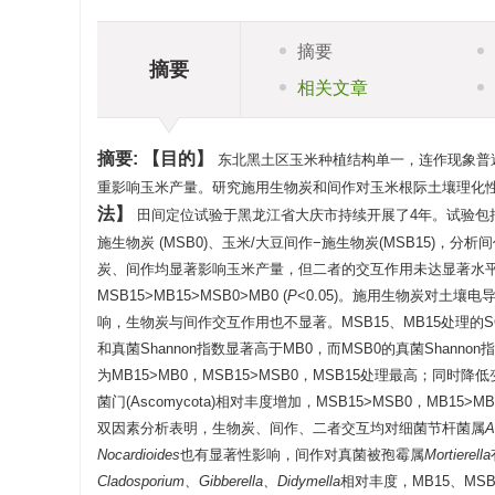
摘要
摘要
相关文章
摘要:
目的
东北黑土区玉米种植结构单一，连作现象普
重影响玉米产量。研究施用生物炭和间作对玉米根际土壤理化
法
田间定位试验于黑龙江省大庆市持续开展了4年。试验包括4
施生物炭 (MSB0)、玉米/大豆间作−施生物炭(MSB15)
炭、间作均显著影响玉米产量，但二者的交互作用未达显著水平
MSB15>MB15>MSB0>MB0 (
P
<0.05)。施用生物炭对土壤电
响，生物炭与间作交互作用也不显著。MSB15、MB15处理的SOC
和真菌Shannon指数显著高于MB0，而MSB0的真菌Shannon
为MB15>MB0，MSB15>MSB0，MSB15处理最高；同时降低
菌门(Ascomycota)相对丰度增加，MSB15>MSB0，MB15>M
双因素分析表明，生物炭、间作、二者交互均对细菌节杆菌属
A
Nocardioides
也有显著性影响，间作对真菌被孢霉属
Mortierella
Cladosporium、Gibberella、Didymella
相对丰度，MB15、MS