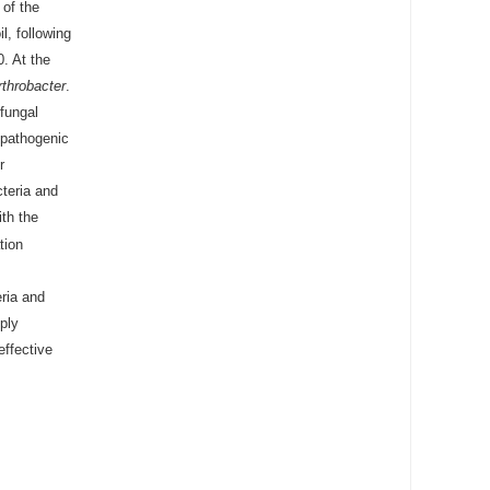
of the
, following
. At the
rthrobacter
.
 fungal
 pathogenic
r
teria and
ith the
tion
eria and
pply
effective