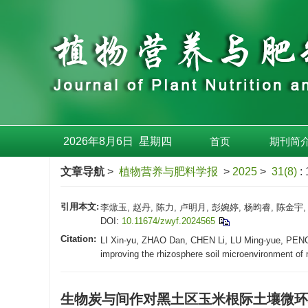
2026年8月6日
星期
四
首页
期刊简
文章导航
>
植物营养与肥料学报
>
2025
>
31(8)
:
引用本文:
李焮玉, 赵丹, 陈力, 卢明月, 彭婉婷, 杨昀睿, 陈金宇,
DOI:
10.11674/zwyf.2024565
Citation:
LI Xin-yu, ZHAO Dan, CHEN Li, LU Ming-yue, PENG 
improving the rhizosphere soil microenvironment of m
生物炭与间作对黑土区玉米根际土壤微环