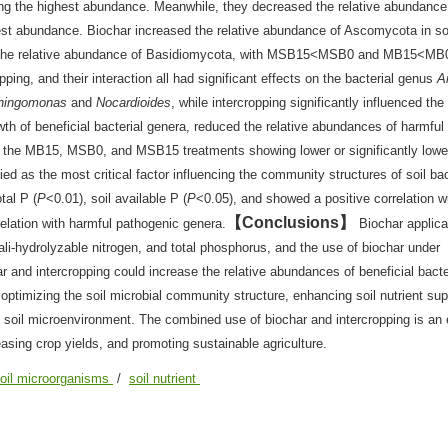
e highest abundance. Meanwhile, they decreased the relative abundance 
t abundance. Biochar increased the relative abundance of Ascomycota in soil
he relative abundance of Basidiomycota, with MSB15<MSB0 and MB15<MB0
ping, and their interaction all had significant effects on the bacterial genus
A
hingomonas
and
Nocardioides
, while intercropping significantly influenced the
wth of beneficial bacterial genera, reduced the relative abundances of harmful
h the MB15, MSB0, and MSB15 treatments showing lower or significantly lowe
as the most critical factor influencing the community structures of soil bac
tal P (
P
<0.01), soil available P (
P
<0.05), and showed a positive correlation w
Conclusions
relation with harmful pathogenic genera.
Biochar applica
kali-hydrolyzable nitrogen, and total phosphorus, and the use of biochar under
r and intercropping could increase the relative abundances of beneficial bact
y optimizing the soil microbial community structure, enhancing soil nutrient su
e soil microenvironment. The combined use of biochar and intercropping is an 
asing crop yields, and promoting sustainable agriculture.
oil microorganisms
/
soil nutrient