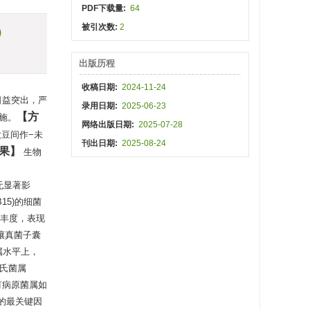
PDF下载量:
64
被引次数:
2
)
出版历程
收稿日期:
2024-11-24
日益突出，严
录用日期:
2025-06-23
方
施。
网络出版日期:
2025-07-28
大豆间作−未
刊出日期:
2025-08-24
果
生物
无显著影
15)的细菌
相对丰度，表现
土壤真菌子囊
。属水平上，
氏菌属
有病原菌属如
变的最关键因