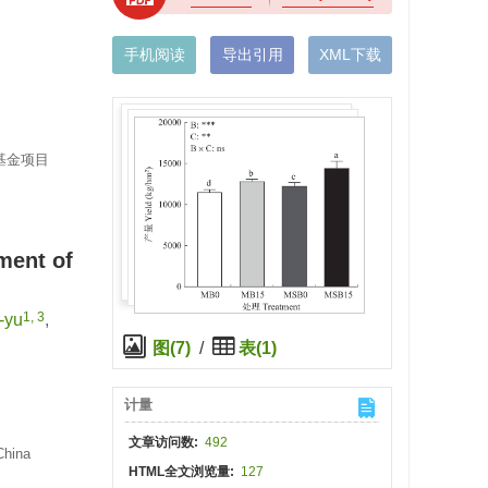
手机阅读
导出引用
XML下载
学基金项目
ment of
1, 3
-yu
,
图(7)
/
表(1)
计量
文章访问数:
492
China
HTML全文浏览量:
127