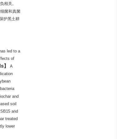
呈负相关。
益细菌和真菌
保护黑土耕
has led to a
ffects of
ds
A
lication
oybean
 bacteria
iochar and
eased soil
 MSB15 and
ar treated
tly lower