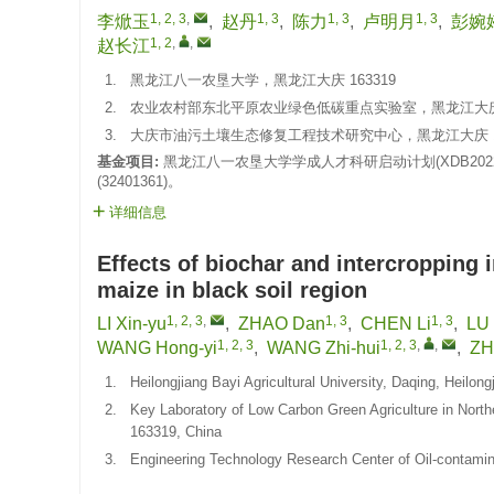
1, 2, 3
,
1, 3
1, 3
1, 3
李焮玉
,
赵丹
,
陈力
,
卢明月
,
彭婉
1, 2
,
,
赵长江
1.
黑龙江八一农垦大学，黑龙江大庆 163319
2.
农业农村部东北平原农业绿色低碳重点实验室，黑龙江大庆 1
3.
大庆市油污土壤生态修复工程技术研究中心，黑龙江大庆 16
基金项目:
黑龙江八一农垦大学学成人才科研启动计划(XDB2022
(32401361)。
详细信息
Effects of biochar and intercropping 
maize in black soil region
1, 2, 3
,
1, 3
1, 3
LI Xin-yu
,
ZHAO Dan
,
CHEN Li
,
LU 
1, 2, 3
1, 2, 3
,
,
WANG Hong-yi
,
WANG Zhi-hui
,
ZH
1.
Heilongjiang Bayi Agricultural University, Daqing, Heilon
2.
Key Laboratory of Low Carbon Green Agriculture in Northea
163319, China
3.
Engineering Technology Research Center of Oil-contamina