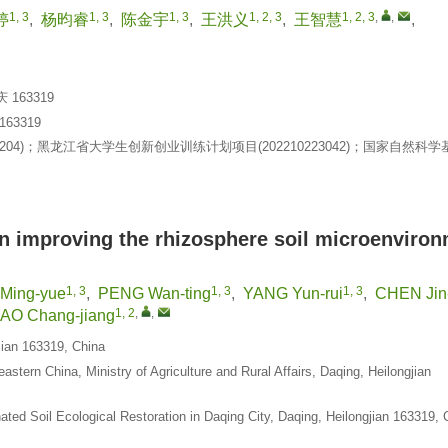
1, 3
1, 3
1, 3
1, 2, 3
1, 2, 3
,
,
婷
,
杨昀睿
,
陈金宇
,
王洪义
,
王智慧
,
63319
3319
04)；黑龙江省大学生创新创业训练计划项目(202210223042)；国家自然科
in improving the rhizosphere soil microenviron
1, 3
1, 3
1, 3
Ming-yue
,
PENG Wan-ting
,
YANG Yun-rui
,
CHEN Jin
1, 2
,
,
AO Chang-jiang
gjian 163319, China
stern China, Ministry of Agriculture and Rural Affairs, Daqing, Heilongjian
ted Soil Ecological Restoration in Daqing City, Daqing, Heilongjian 163319, 