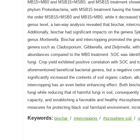
MB15>MB0 and MSB15>MSB0, and MSB15 treatment showing th
phylum Proteobacteria, with MSB15 treatment having the lowes
the order MSB15>MSB0 and MB15>MB0, while it decreased t
genus level, a two-way analysis revealed that biochar, intercrop
Additionally, biochar had significant impacts on the genera
Sp
genus
Mortierella
. Biochar and intercropping promoted the gro
genera such as
Cladosporium
,
Gibberella
, and
Didymella
, wit
abundances compared to the MB0 treatment. SOC was identified 
fungi. Crop yield exhibited positive correlation with SOC and to
aforementioned beneficial bacterial genera, but a negative cor
significantly increased the contents of soil organic carbon, al
intercropping has an even better enhancing effect. Both biocha
fungi while reducing that of harmful fungi in soil, consequentl
capacity, and establishing a favorable and healthy rhizospher
measures for protecting black soil farmland environment, incre
Keywords:
biochar
/
intercropping
/
rhizosphere soil
/
s