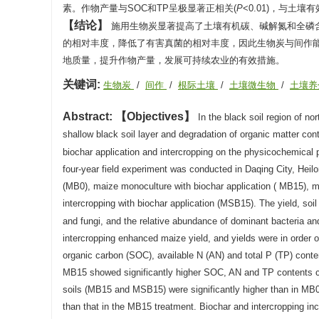
素。作物产量与SOC和TP呈极显著正相关(
P
<0.01)，与土壤
结论
施用生物炭显著提高了土壤有机碳、碱解氮和全磷
的相对丰度，降低了有害真菌的相对丰度，因此生物炭与间作
地质量，提升作物产量，发展可持续农业的有效措施。
关键词:
生物炭
/
间作
/
根际土壤
/
土壤微生物
/
土壤
Abstract:
Objectives
In the black soil region of n
shallow black soil layer and degradation of organic matter cont
biochar application and intercropping on the physicochemical p
four-year field experiment was conducted in Daqing City, Heil
(MB0), maize monoculture with biochar application ( MB15), 
intercropping with biochar application (MSB15). The yield, soil
and fungi, and the relative abundance of dominant bacteria a
intercropping enhanced maize yield, and yields were in o
organic carbon (SOC), available N (AN) and total P (TP) conte
MB15 showed significantly higher SOC, AN and TP contents c
soils (MB15 and MSB15) were significantly higher than in MB0
than that in the MB15 treatment. Biochar and intercropping incr