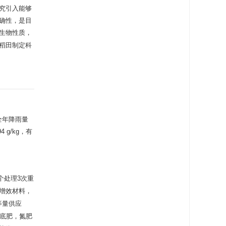
究引入能够
确性，是目
生物性质，
稻田制定科
，全年降雨量
 g/kg，有
个处理3次重
增效材料，
等量供应
作底肥，氮肥