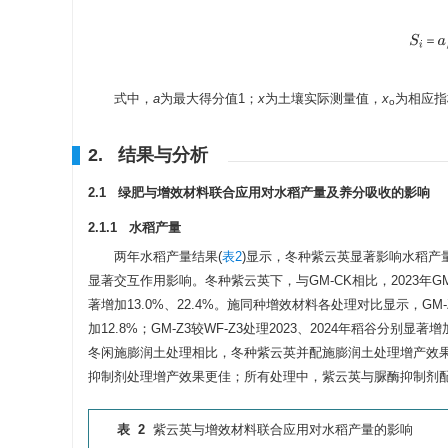
S
i
＝
式中，
a
为最大得分值1；
x
为土壤实际测量值，
x
为相应指
o
2. 结果与分析
2.1 绿肥与增效材料联合应用对水稻产量及养分吸收的影响
2.1.1 水稻产量
两年水稻产量结果(
表2
)显示，冬种紫云英显著影响水稻产量
显著交互作用影响。冬种紫云英下，与GM-CK相比，2023年GM-
著增加13.0%、22.4%。施同种增效材料各处理对比显示，GM-Z2
加12.8%；GM-Z3较WF-Z3处理2023、2024年稻谷分别显
冬闲施膨润土处理相比，冬种紫云英并配施膨润土处理增产效
抑制剂处理增产效果更佳；所有处理中，紫云英与脲酶抑制剂
表 2
紫云英与增效材料联合应用对水稻产量的影响