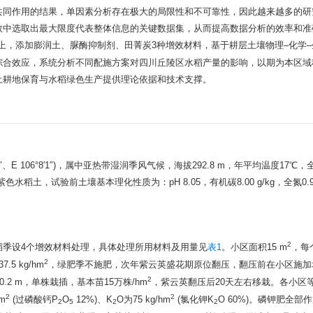
共同作用的结果，单因素分析存在极大的局限性和不可靠性，因此越来越多的研
数中选取出最大限度代表整体信息的关键数据集，从而提高数据分析的效率和准
上，添加膨润土、脲酶抑制剂、田菁炭3种增效材料，基于耕层土壤物理–化学–
综合效应，系统分析不同配施方案对四川丘陵区水稻产量的影响，以期为本区域
土耕地保育与水稻绿色生产提供理论依据和技术支撑。
、E 106°8′1″)，属中亚热带湿润季风气候，海拔292.8 m，年平均温度17℃
色水稻土，试验前土壤基本理化性质为：pH 8.05，有机碳8.00 g/kg，全氮0.94
2
稻季设4个增效材料处理，具体处理所用材料及用量见
表1
。小区面积15 m
，每
2
 kg/hm
，绿肥季不施肥，次年紫云英盛花期原位翻压，翻压前在小区施加
2
.2 m，单株栽插，基本苗15万株/hm
，紫云英翻压后20天左右移栽。各小区
2
2
hm
(过磷酸钙P
O
12%)、K
O为75 kg/hm
(氯化钾K
O 60%)。磷钾肥全部
2
5
2
2