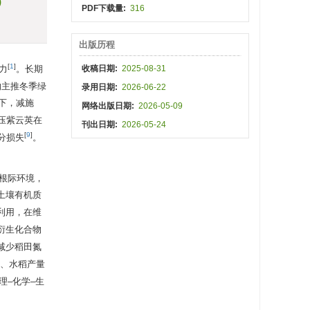
)
PDF下载量:
316
出版历程
[
1
]
力
。长期
收稿日期:
2025-08-31
的主推冬季绿
录用日期:
2026-06-22
下，减施
网络出版日期:
2026-05-09
压紫云英在
刊出日期:
2026-05-24
[
9
]
分损失
。
根际环境，
土壤有机质
利用，在维
衍生化合物
减少稻田氮
、水稻产量
–化学–生