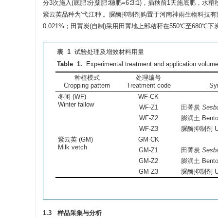
分3次施入(底肥∶分蘖肥∶穗肥=6∶3∶1)，插秧前1天施底肥，水稻
紫云英品种为‘弋江种’。脲酶抑制剂购置于河南神雨生物科技有
0.021%；田菁炭(自制)采用田菁地上部秸秆在550℃至680℃下炭化
表 1
试验处理及增效材料用量
Table 1.
Experimental treatment and application volumes
种植模式
处理编号
Cropping pattern
Treatment code
Syn
冬闲 (WF)
WF-CK
Winter fallow
WF-Z1
田菁炭
Sesb
WF-Z2
膨润土 Benton
WF-Z3
脲酶抑制剂 Ureas
紫云英 (GM)
GM-CK
Milk vetch
GM-Z1
田菁炭
Sesb
GM-Z2
膨润土 Benton
GM-Z3
脲酶抑制剂 Ureas
1.3 样品采集与分析