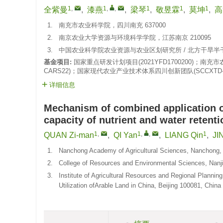
1
,
1
,
,
1
1
1
全紫曼
,
漆燕
,
梁琴
,
敬昱霖
,
莫坤
,
高
1.
南充市农业科学院，四川南充 637000
2.
南京农业大学资源与环境科学学院，江苏南京 210095
3.
中国农业科学院农业资源与农业区划研究所 / 北方干旱半干
基金项目:
国家重点研发计划项目(
2021YFD1700200
)；南充市
CARS22)；国家现代农业产业技术体系四川创新团队(
SCCXTD-
详细信息
Mechanism of combined application o
capacity of nutrient and water retenti
1
,
1
,
,
1
QUAN Zi-man
,
QI Yan
,
LIANG Qin
,
JI
1.
Nanchong Academy of Agricultural Sciences, Nanchong,
2.
College of Resources and Environmental Sciences, Nanjin
3.
Institute of Agricultural Resources and Regional Plannin
Utilization ofArable Land in China, Beijing 100081, China