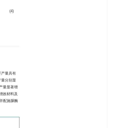
(4)
秆产量具有
秆产量分别显
秸秆产量显著增
不施增效材料及
并配施脲酶