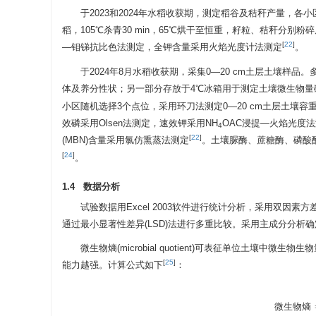
于2023和2024年水稻收获期，测定稻谷及秸秆产量，各
稻，105℃杀青30 min，65℃烘干至恒重，籽粒、秸秆分
[
22
]
—钼锑抗比色法测定，全钾含量采用火焰光度计法测定
。
于2024年8月水稻收获期，采集0—20 cm土层土壤
体及养分性状；另一部分存放于4℃冰箱用于测定土壤微生物
小区随机选择3个点位，采用环刀法测定0—20 cm土层土壤容
效磷采用Olsen法测定，速效钾采用NH
OAC浸提—火焰光度
4
[
22
]
(MBN)含量采用氯仿熏蒸法测定
。土壤脲酶、蔗糖酶、磷酸
[
24
]
。
1.4 数据分析
试验数据用Excel 2003软件进行统计分析，采用双因
通过最小显著性差异(LSD)法进行多重比较。采用主成分分析确定最小
微生物熵(microbial quotient)可表征单位土
[
25
]
能力越强。计算公式如下
：
微
生
物
微
生
物
熵