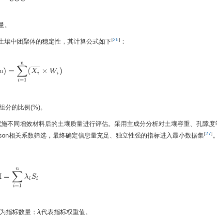
量。
[
26
]
WD)代表了土壤中团聚体的稳定性，其计算公式如下
：
m)
=
∑
i
=
1
n
(
X
i
¯
×
W
i
)
组分的比例(%)。
QI)对紫云英配施不同增效材料后的土壤质量进行评估。采用主成分分析对土壤容重、孔隙度
[
27
]
arson相关系数筛选，最终确定信息量充足、独立性强的指标进入最小数据集
Q
I
=
∑
i
=
1
n
λ
i
S
i
为指标数量；
λ
代表指标权重值。
i