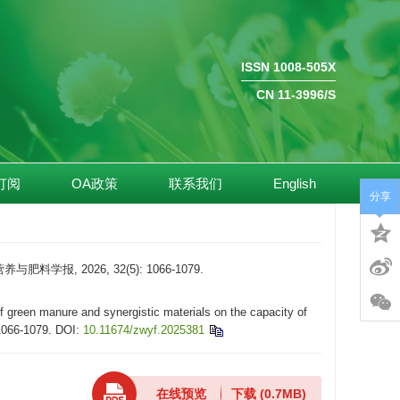
ISSN 1008-505X
CN 11-3996/S
订阅
OA政策
联系我们
English
分享
 2026, 32(5): 1066-1079.
reen manure and synergistic materials on the capacity of
 1066-1079.
DOI:
10.11674/zwyf.2025381
在线预览
下载
(0.7MB)