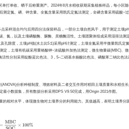
小区单打单收、晒干后称重测产。2024年8月水稻收获期采集植株样品，每小区随
别粉碎后测定氮、磷、钾含量。全氮含量采用凯氏定氮法测定，全磷含量采用硫酸−
样品。多点采样混合均匀后用四分法保留样品，一部分土壤自然风干，用于测定土壤p
量碳、氮，以及土壤磷酸酶、脲酶、蔗糖酶活性。土壤团聚体组成采用湿筛法测
重及孔隙度，土壤pH值(水土比5∶1)采用pH计测定，土壤全氮采用半微量凯氏定
法测定，土壤有机碳采用重铬酸钾−浓硫酸外加热法测定，微生物量碳(MBC)、
酶活性分别采用靛酚蓝比色法、3，5–二硝基水杨酸比色法、磷酸苯二钠比色法
素方差(ANOVA)分析种植制度、增效材料及二者交互作用对稻田土壤质量和水稻生
数据集，所有数据分析采用DPS V9.50完成，用Origin 2021作图。
壤中微生物生物量的相对水平，体现微生物对土壤养分的利用能力。其值越高，表明土壤养
熵
=
MBC
SOC
×
100
%