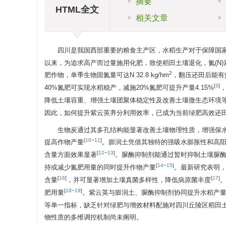
摘要
HTML全文
相关文章
四川是我国西部重要的粮食主产区，水稻生产对于保障国
以来，为追求高产而过量施用化肥，致使稻田土壤退化，氮(N)
2
肥作物，单季生物固氮量可达N 32.8 kg/hm
，翻压还田后能有
[
3
]
40%氮肥可实现水稻稳产，减施20%氮肥可提升产量4.15%
，
降低土壤容重、增强土壤团聚体稳定性及改善土壤微生态环境
因此，如何提升紫云英养分利用效率，已成为当前绿肥高效还
生物炭通过其多孔结构能显著改善土壤物理性质，增强保
[
10
−
11
]
提高作物产量
。膨润土凭借其独特的强吸水膨胀性和高
[
12
−
13
]
含量方面效果显著
。脲酶抑制剂能通过暂时抑制土壤脲
[
14
−
15
]
持或减少氮肥用量的同时提升作物产量
。最新研究表明
[
16
]
[
17
]
含量
，并可显著增加土壤真菌多样性，降低病原菌丰度
[
18
−
19
]
肥用量
。紫云英与膨润土、脲酶抑制剂协同提升水稻产
等单一指标，缺乏针对绿肥与增效材料配施对四川丘陵区稻田土
物性质的多维调控机制尚未阐明。