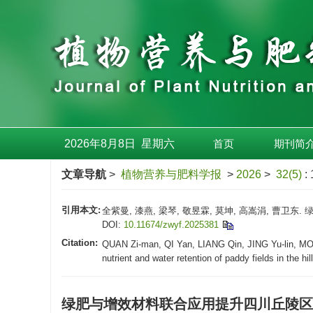
2026年8月8日
星期
六
首页
期刊简
文章导航
>
植物营养与肥料学报
>
2026
>
32(5)
:
引用本文:
全紫曼, 漆燕, 梁琴, 敬昱霖, 莫坤, 高嵩涓, 曹卫东.
DOI:
10.11674/zwyf.2025381
Citation:
QUAN Zi-man, QI Yan, LIANG Qin, JING Yu-lin, MO 
nutrient and water retention of paddy fields in the hi
绿肥与增效材料联合应用提升四川丘陵区