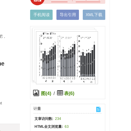
手机阅读
导出引用
XML下载
肥，
he
图(4)
/
表(6)
nt
计量
文章访问数:
234
HTML全文浏览量:
63