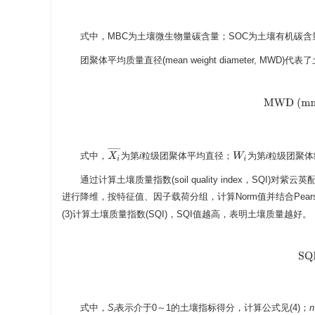
式中，MBC为土壤微生物量碳含量；SOC为土壤有机碳含
团聚体平均质量直径(mean weight diameter, M
MWD (m
X
i
¯
式中，
为第
i
粒级团聚体平均直径；
为第
i
粒级团聚体
W
i
通过计算土壤质量指数(soil quality index，S
进行降维，按特征值、因子载荷分组，计算Norm值并结合Pe
(3)计算土壤质量指数(SQI)，SQI值越高，表明土壤质量越好。
S
式中，
S
表示介于0～1的土壤指标得分，计算公式见(4)；
n
i