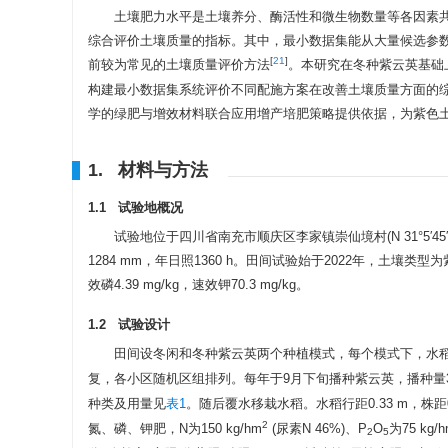
土壤肥力水平是土壤养分、酶活性和微生物数量等各因素
综合评价土壤质量的指标。其中，最小数据集能从大量候选参
[
21
]
前较为常见的土壤质量评价方法
。本研究在冬种紫云英基础
构建最小数据集系统评价不同配施方案在改善土壤质量方面的
学的绿肥与增效材料联合应用增产培肥策略提供依据，为紫色
1. 材料与方法
1.1 试验地概况
试验地位于四川省南充市顺庆区李家镇崇仙境村(N 31°5′45″
1284 mm，年日照1360 h。田间试验始于2022年，土壤类型为紫
效磷4.39 mg/kg，速效钾70.3 mg/kg。
1.2 试验设计
田间设冬闲和冬种紫云英两个种植模式，每个模式下，水
复，各小区随机区组排列。每年于9月下旬播种紫云英，播种量37.5
种类及用量见
表1
。随后覆水移栽水稻。水稻行距0.33 m，株距0
2
氮、磷、钾肥，N为150 kg/hm
(尿素N 46%)、P
O
为75 kg/
2
5