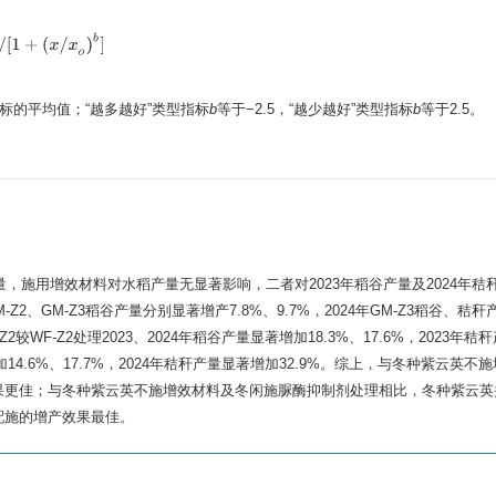
＝
a
/
[
1
+
(
x
/
x
o
)
b
]
标的平均值；“越多越好”类型指标
b
等于−2.5，“越少越好”类型指标
b
等于2.5。
，施用增效材料对水稻产量无显著影响，二者对2023年稻谷产量及2024年秸
Z2、GM-Z3稻谷产量分别显著增产7.8%、9.7%，2024年GM-Z3稻谷、秸
较WF-Z2处理2023、2024年稻谷产量显著增加18.3%、17.6%，2023年
著增加14.6%、17.7%，2024年秸秆产量显著增加32.9%。综上，与冬种紫云英
果更佳；与冬种紫云英不施增效材料及冬闲施脲酶抑制剂处理相比，冬种紫云英
配施的增产效果最佳。