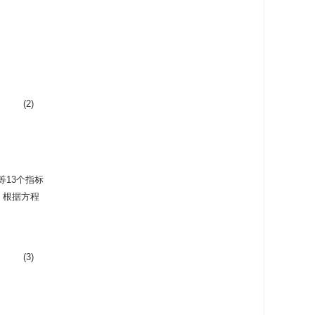
(2)
等13个指标
。根据方程
(3)