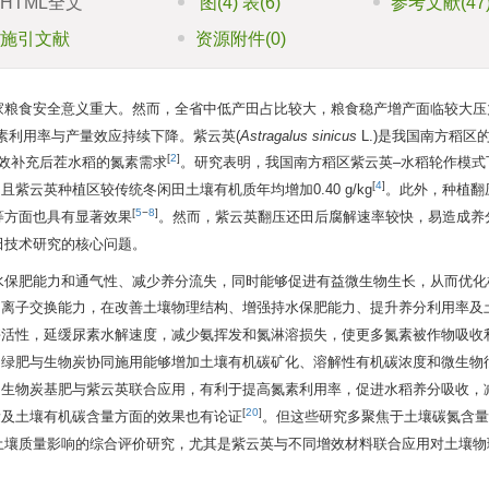
HTML全文
图
(4)
表
(6)
参考文献
(47
施引文献
资源附件
(0)
家粮食安全意义重大。然而，全省中低产田占比较大，粮食稳产增产面临较大压
素利用率与产量效应持续下降。紫云英(
Astragalus sinicus
L.)是我国南方稻区
[
2
]
效补充后茬水稻的氮素需求
。研究表明，我国南方稻区紫云英–水稻轮作模式
[
4
]
且紫云英种植区较传统冬闲田土壤有机质年均增加0.40 g/kg
。此外，种植翻
[
5
−
8
]
等方面也具有显著效果
。然而，紫云英翻压还田后腐解速率较快，易造成养
田技术研究的核心问题。
水保肥能力和通气性、减少养分流失，同时能够促进有益微生物生长，从而优化
阳离子交换能力，在改善土壤物理结构、增强持水保肥能力、提升养分利用率及
酶活性，延缓尿素水解速度，减少氨挥发和氮淋溶损失，使更多氮素被作物吸收
，绿肥与生物炭协同施用能够增加土壤有机碳矿化、溶解性有机碳浓度和微生物
。生物炭基肥与紫云英联合应用，有利于提高氮素利用率，促进水稻养分吸收，
[
20
]
量及土壤有机碳含量方面的效果也有论证
。但这些研究多聚焦于土壤碳氮含量
壤质量影响的综合评价研究，尤其是紫云英与不同增效材料联合应用对土壤物理