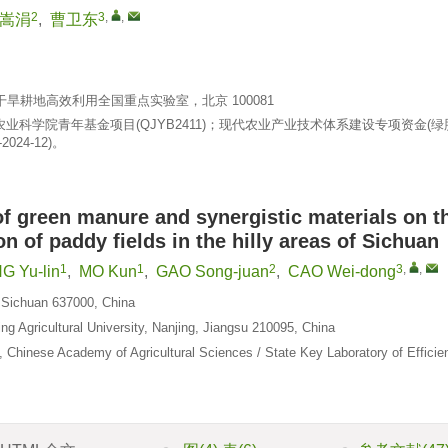
2
3
,
,
嵩涓
,
曹卫东
旱耕地高效利用全国重点实验室，北京 100081
农业科学院青年基金项目(
QJYB2411
)；现代农业产业技术体系建设专项资金(绿
2024-12
)。
f green manure and synergistic materials on t
on of paddy fields in the hilly areas of Sichuan
1
1
2
3
,
,
NG Yu-lin
,
MO Kun
,
GAO Song-juan
,
CAO Wei-dong
 Sichuan 637000, China
g Agricultural University, Nanjing, Jiangsu 210095, China
g, Chinese Academy of Agricultural Sciences / State Key Laboratory of Efficie