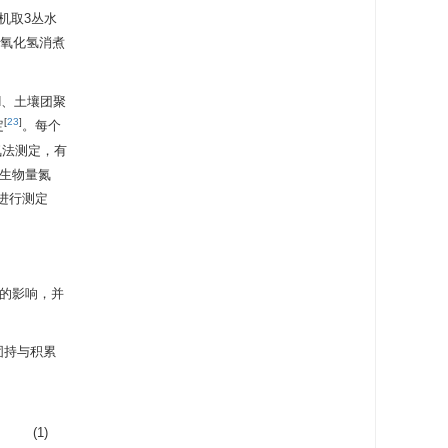
机取3丛水
过氧化氢消煮
H、土壤团聚
[
23
]
定
。每个
氮法测定，有
微生物量氮
进行测定
长的影响，并
分固持与积累
(1)