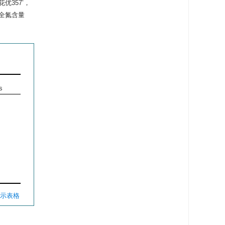
优357’，
，全氮含量
s
显示表格