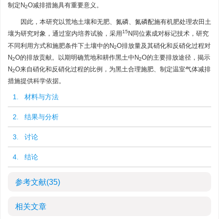
制定N
O减排措施具有重要意义。
2
因此，本研究以荒地土壤和无肥、氮磷、氮磷配施有机肥处理农田土
15
壤为研究对象，通过室内培养试验，采用
N同位素成对标记技术，研究
不同利用方式和施肥条件下土壤中的N
O排放量及其硝化和反硝化过程对
2
N
O的排放贡献。以期明确荒地和耕作黑土中N
O的主要排放途径，揭示
2
2
N
O来自硝化和反硝化过程的比例，为黑土合理施肥、制定温室气体减排
2
措施提供科学依据。
1. 材料与方法
2. 结果与分析
3. 讨论
4. 结论
参考文献
(35)
相关文章