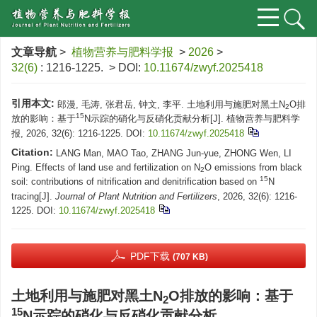
文章导航
>
植物营养与肥料学报
>
2026
>
32(6)
: 1216-1225.
> DOI:
10.11674/zwyf.2025418
引用本文:
郎漫, 毛涛, 张君岳, 钟文, 李平. 土地利用与施肥对黑土N
O排
2
15
放的影响：基于
N示踪的硝化与反硝化贡献分析[J]. 植物营养与肥料学
报, 2026, 32(6): 1216-1225.
DOI:
10.11674/zwyf.2025418
Citation:
LANG Man, MAO Tao, ZHANG Jun-yue, ZHONG Wen, LI
Ping. Effects of land use and fertilization on N
O emissions from black
2
15
soil: contributions of nitrification and denitrification based on
N
tracing[J].
Journal of Plant Nutrition and Fertilizers
, 2026, 32(6): 1216-
1225.
DOI:
10.11674/zwyf.2025418
PDF下载
(707 KB)
土地利用与施肥对黑土N
O排放的影响：基于
2
15
N示踪的硝化与反硝化贡献分析