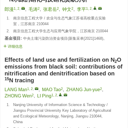
1, 2
,
2
2
2
1, 2
,
,
郎漫
,
毛涛
,
张君岳
,
钟文
,
李平
1.
南京信息工程大学 / 农业与生态气象江苏省高校重点实验
室，江苏南京 210044
2.
南京信息工程大学生态与应用气象学院，江苏南京 210044
基金项目:
中央土壤污染防治资金项目(
新集采单[2021]1468
)。
详细信息
Effects of land use and fertilization on N
O
2
emissions from black soil: contributions of
nitrification and denitrification based on
15
N tracing
1, 2
,
2
2
LANG Man
,
MAO Tao
,
ZHANG Jun-yue
,
2
1, 2
,
,
ZHONG Wen
,
LI Ping
1.
Nanjing University of Information Science & Technology /
Jiangsu Provincial University Key Laboratory of Agricultural
and Ecological Meteorology, Nanjing, Jiangsu 210044,
China