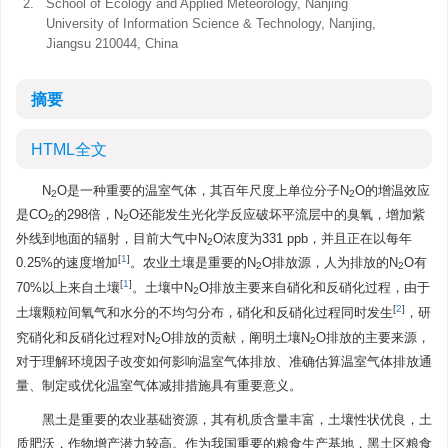
2.
School of Ecology and Applied Meteorology, Nanjing
University of Information Science & Technology, Nanjing,
Jiangsu 210044, China
摘要
HTML全文
N
O是一种重要的温室气体，其百年尺度上单位分子N
O的增温效应
2
2
是CO
的298倍，N
O还能发生光化学反应破坏平流层中的臭氧，增加紫
2
2
外线到地面的辐射，目前大气中N
O浓度为331 ppb，并且正在以每年
2
[
1
]
0.25%的速度增加
。农业土壤是重要的N
O排放源，人为排放的N
O有
2
2
[
1
]
70%以上来自土壤
。土壤中N
O排放主要来自硝化和反硝化过程，由于
2
[
2
]
土壤颗粒间氧气和水分的不均匀分布，硝化和反硝化过程同时发生
，研
究硝化和反硝化过程对N
O排放的贡献，阐明土壤N
O排放的主要来源，
2
2
对于理解环境因子改变如何影响温室气体排放、准确估算温室气体排放通
量、制定或优化温室气体减排措施具有重要意义。
黑土是重要的农业基础资源，其有机质含量丰富，土壤性状优良，土
质肥沃，作物增产潜力较高。作为我国重要的粮食生产基地，黑土区粮食