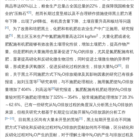
商品率达60%以上，粮食生产总量占全国总量的22%，是保障我国粮食安
[
3
]
全的“压舱石”
。然而长期过度垦殖以及不合理耕作措施使得黑土肥力逐
年下降，出现了pH降低、有机质含量下降、土壤容重升高和板结等问题
[
4
]
。为了改善和培肥黑土，化肥和有机肥在农业生产中广泛施用。研究报
[
5
]
2
道
，黑土区玉米生产中氮肥施用量高达224 kg/hm
，大量化肥或者化
肥配施有机肥能够有效改善土壤理化性状，增加土壤肥力，提高作物产
量。但是肥料的大量施用也显著促进了N
O的排放，尤其是氮肥配施有机
2
肥，显著提高硝化和反硝化微生物活性，同时促进土壤微生物的异养呼
[
6
]
吸，形成更多厌氧微区，促进反硝化过程的发生，排放大量N
O
。目
2
前，关于黑土不同施肥方式下N
O排放规律及其影响因素的研究已有很多
2
[
7
]
报道，如刘玉莲等
研究表明，与不施肥处理相比，施用氮肥使N
O排放
2
[
8
]
量增加了404%，刘高远等
研究报道，氮肥配施有机肥处理的N
O排放
2
量较对照不施肥处理增加了325%～354%，较常规施肥处理增加了28.3%
～62.6%。已有一些研究从N
O排放过程的角度深入分析黑土N
O排放的
2
2
来源，但相关研究大都基于长期定位试验开展N
O排放源的分析工作
2
[
9
−
10
]
[
3
]
。目前黑土区尚有大量未开垦的荒地
，黑土短期开垦后在不同施
肥方式下硝化和反硝化过程对N
O排放的贡献如何尚不明确，区分硝化和
2
反硝化过程对N
O产生的贡献，对于理解土壤中N
O的产生与排放过程及
2
2