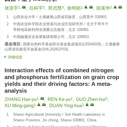
1
,
2
3
1
,
,
2
,
,
张浩宇
,
任科宇
,
郭贞慧
,
徐明岗
,
段英华
1.
山西农业大学 / 土壤健康山西省实验室，山西晋中 030801
2.
中国农业科学院农业资源与农业区划研究所 / 北方干旱半干
旱耕地高效利用全国重点实验室，北京 100081
3.
中国融通农业发展集团有限公司，北京 100053
基金项目:
国家自然科学基金联合基金集成项目(
U25A6029
)；土壤健康
山西省实验室开放基金(
SHL2026GP03
)。
详细信息
Interaction effects of combined nitrogen
and phosphorus fertilization on grain crop
yields and their driving factors: A meta-
analysis
1
,
2
3
ZHANG Hao-yu
,
REN Ke-yu
,
GUO Zhen-hui
,
1
,
,
2
,
,
XU Ming-gang
,
DUAN Ying-hua
1.
Shanxi Agricultural University / Soil Health Laboratory in
Shanxi Province, Jin zhong, Shanxi 030801, China