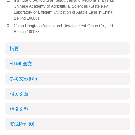
2.
Institute of Agricultural Resources and Regional Planning,
Chinese Academy of Agricultural Sciences /State Key
Laboratory of Efficient Utilization of Arable Land in China,
Beijing 100081
3.
China Rongtong Agricultural Development Group Co., Ltd.,
Beijing 100053
摘要
HTML全文
参考文献
(60)
相关文章
施引文献
资源附件
(0)