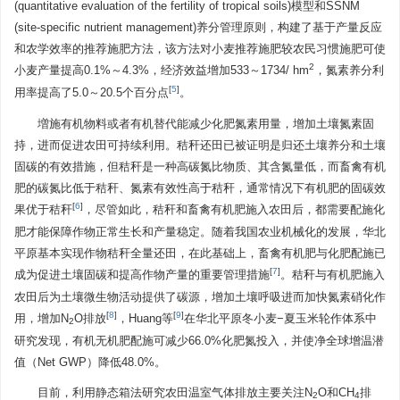
(quantitative evaluation of the fertility of tropical soils)模型和SSNM
(site-specific nutrient management)养分管理原则，构建了基于产量反应
和农学效率的推荐施肥方法，该方法对小麦推荐施肥较农民习惯施肥可使
2
小麦产量提高0.1%～4.3%，经济效益增加533～1734/ hm
，氮素养分利
[
5
]
用率提高了5.0～20.5个百分点
。
増施有机物料或者有机替代能减少化肥氮素用量，增加土壤氮素固
持，进而促进农田可持续利用。秸秆还田已被证明是归还土壤养分和土壤
固碳的有效措施，但秸秆是一种高碳氮比物质、其含氮量低，而畜禽有机
肥的碳氮比低于秸秆、氮素有效性高于秸秆，通常情况下有机肥的固碳效
[
6
]
果优于秸秆
，尽管如此，秸秆和畜禽有机肥施入农田后，都需要配施化
肥才能保障作物正常生长和产量稳定。随着我国农业机械化的发展，华北
平原基本实现作物秸秆全量还田，在此基础上，畜禽有机肥与化肥配施已
[
7
]
成为促进土壤固碳和提高作物产量的重要管理措施
。秸秆与有机肥施入
农田后为土壤微生物活动提供了碳源，增加土壤呼吸进而加快氮素硝化作
[
8
]
[
9
]
用，增加N
O排放
，Huang等
在华北平原冬小麦−夏玉米轮作体系中
2
研究发现，有机无机肥配施可减少66.0%化肥氮投入，并使净全球增温潜
值（Net GWP）降低48.0%。
目前，利用静态箱法研究农田温室气体排放主要关注N
O和CH
排
2
4