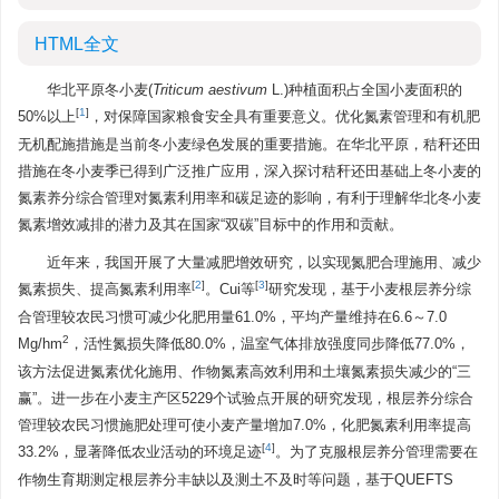
HTML全文
华北平原冬小麦(
Triticum aestivum
L.)种植面积占全国小麦面积的
[
1
]
50%以上
，对保障国家粮食安全具有重要意义。优化氮素管理和有机肥
无机配施措施是当前冬小麦绿色发展的重要措施。在华北平原，秸秆还田
措施在冬小麦季已得到广泛推广应用，深入探讨秸秆还田基础上冬小麦的
氮素养分综合管理对氮素利用率和碳足迹的影响，有利于理解华北冬小麦
氮素增效减排的潜力及其在国家“双碳”目标中的作用和贡献。
近年来，我国开展了大量减肥增效研究，以实现氮肥合理施用、减少
[
2
]
[
3
]
氮素损失、提高氮素利用率
。Cui等
研究发现，基于小麦根层养分综
合管理较农民习惯可减少化肥用量61.0%，平均产量维持在6.6～7.0
2
Mg/hm
，活性氮损失降低80.0%，温室气体排放强度同步降低77.0%，
该方法促进氮素优化施用、作物氮素高效利用和土壤氮素损失减少的“三
赢”。进一步在小麦主产区5229个试验点开展的研究发现，根层养分综合
管理较农民习惯施肥处理可使小麦产量增加7.0%，化肥氮素利用率提高
[
4
]
33.2%，显著降低农业活动的环境足迹
。为了克服根层养分管理需要在
作物生育期测定根层养分丰缺以及测土不及时等问题，基于QUEFTS