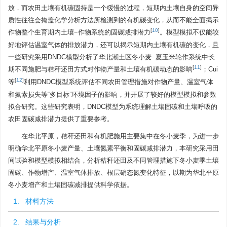
放，而农田土壤有机碳固持是一个缓慢的过程，短期内土壤自身的空间异
质性往往会掩盖化学分析方法所检测到的有机碳变化，从而不能全面揭示
[
10
]
作物整个生育期内土壤−作物系统的固碳减排潜力
。模型模拟不仅能较
好地评估温室气体的排放潜力，还可以揭示短期内土壤有机碳的变化，且
一些研究采用DNDC模型分析了华北潮土区冬小麦−夏玉米轮作系统中长
[
11
]
期不同施肥与秸秆还田方式对作物产量和土壤有机碳动态的影响
；Cui
[
12
]
等
利用DNDC模型系统评估不同农田管理措施对作物产量、温室气体
和氮素损失等“多目标”环境因子的影响，并开展了较好的模型模拟和参数
拟合研究。这些研究表明，DNDC模型为系统理解土壤固碳和土壤呼吸的
农田固碳减排潜力提供了重要参考。
在华北平原，秸秆还田和有机肥施用主要集中在冬小麦季，为进一步
明确华北平原冬小麦产量、土壤氮素平衡和固碳减排潜力，本研究采用田
间试验和模型模拟相结合，分析秸秆还田及不同管理措施下冬小麦季土壤
固碳、作物增产、温室气体排放、根层硝态氮变化特征，以期为华北平原
冬小麦增产和土壤固碳减排提供科学依据。
1. 材料方法
2. 结果与分析