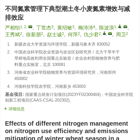
不同氮素管理下典型潮土冬小麦氮素增效与减
排效应
1, 2
,
3
3
4
1
,
,
严相怡
,
丁世杰
,
黄绍敏
,
梅沛沛
,
陈波浪
,
2
2
2
2
2
,
,
2
王秀斌
,
徐新朋
,
赵士诚
,
何萍
,
仇少君
,
周卫
1.
新疆农业大学资源与环境学院，新疆乌鲁木齐 830052
2.
中国农业科学院农业资源与农业区划研究所 / 北方干旱半干
旱耕地高效利用全国重点实验室 / 农业农村部植物营养与肥
料重点实验室，北京 100081
3.
河南省农业科学院植物营养与资源环境研究所，河南郑州
450002
4.
河南科技学院农学院，河南新乡 453003
基金项目:
国家重点研发计划项目(
2023YFD2300404
)；中国农业科学院
创新工程项目(
CAAS-CSAL-202302
)。
详细信息
Effects of different nitrogen management
on nitrogen use efficiency and emissions
mitigation of winter wheat season in a