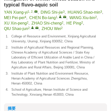
typical fluvo-aquic soil
1, 2
,
3
3
YAN Xiang-yi
,
DING Shi-jie
,
HUANG Shao-min
,
4
1
,
,
2
MEI Pei-pei
,
CHEN Bo-lang
,
WANG Xiu-bin
,
2
2
2
XU Xin-peng
,
ZHAO Shi-cheng
,
HE Ping
,
2
,
,
2
QIU Shao-jun
,
ZHOU Wei
1.
College of Resource and Environment, Xinjiang Agricultural
University, Urumqi, Xinjiang 830052, China
2.
Institute of Agricultural Resources and Regional Planning,
Chinese Academy of Agricultural Sciences / State Key
Laboratory of Efficient Utilization of Arable Land in China /
Key Laboratory of Plant Nutrition and Fertilizer, Ministry of
Agriculture and Rural Affairs, Beijing 100081, China
3.
Institute of Plant Nutrition and Environment Resource,
Henan Academy of Agricultural Sciences Zhengzhou,
Henan 450002, China
4.
School of Agriculture, Henan Institute of Science and
Technology, Xinxiang,Henan 453003, China
摘要