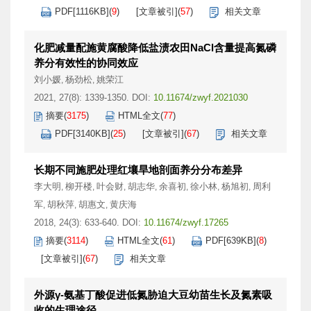
PDF[
1116KB
]
(
9
)
[文章被引]
(
57
)
相关文章
化肥减量配施黄腐酸降低盐渍农田NaCl含量提高氮磷
养分有效性的协同效应
刘小媛
杨劲松
姚荣江
,
,
2021, 27(8): 1339-1350.
DOI:
10.11674/zwyf.2021030
摘要
(
3175
)
HTML全文
(
77
)
PDF[
3140KB
]
(
25
)
[文章被引]
(
67
)
相关文章
长期不同施肥处理红壤旱地剖面养分分布差异
李大明
柳开楼
叶会财
胡志华
余喜初
徐小林
杨旭初
周利
,
,
,
,
,
,
,
军
胡秋萍
胡惠文
黄庆海
,
,
,
2018, 24(3): 633-640.
DOI:
10.11674/zwyf.17265
摘要
(
3114
)
HTML全文
(
61
)
PDF[
639KB
]
(
8
)
[文章被引]
(
67
)
相关文章
外源γ-氨基丁酸促进低氮胁迫大豆幼苗生长及氮素吸
收的生理途径