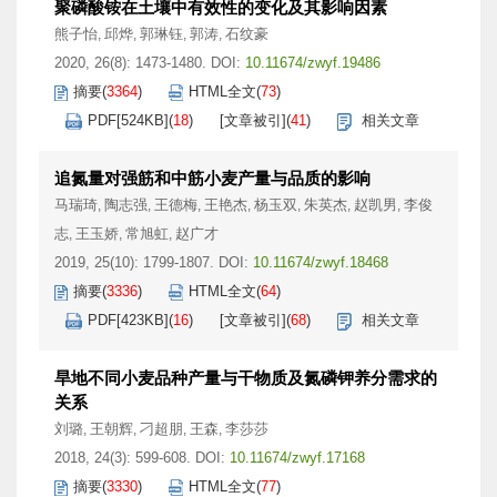
聚磷酸铵在土壤中有效性的变化及其影响因素
熊子怡
邱烨
郭琳钰
郭涛
石纹豪
,
,
,
,
2020, 26(8): 1473-1480.
DOI:
10.11674/zwyf.19486
摘要
(
3364
)
HTML全文
(
73
)
PDF[
524KB
]
(
18
)
[文章被引]
(
41
)
相关文章
追氮量对强筋和中筋小麦产量与品质的影响
马瑞琦
陶志强
王德梅
王艳杰
杨玉双
朱英杰
赵凯男
李俊
,
,
,
,
,
,
,
志
王玉娇
常旭虹
赵广才
,
,
,
2019, 25(10): 1799-1807.
DOI:
10.11674/zwyf.18468
摘要
(
3336
)
HTML全文
(
64
)
PDF[
423KB
]
(
16
)
[文章被引]
(
68
)
相关文章
旱地不同小麦品种产量与干物质及氮磷钾养分需求的
关系
刘璐
王朝辉
刁超朋
王森
李莎莎
,
,
,
,
2018, 24(3): 599-608.
DOI:
10.11674/zwyf.17168
摘要
(
3330
)
HTML全文
(
77
)