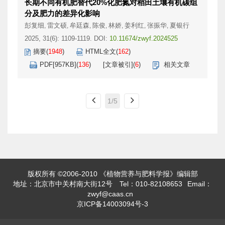
长期不同有机肥替代20%化肥氮对稻田土壤有机碳组
分及肥力的差异化影响
彭复细
雷文硕
牟廷森
陈俊
林娇
姜利红
张振华
夏银行
,
,
,
,
,
,
,
2025, 31(6): 1109-1119.
DOI:
10.11674/zwyf.2024525
摘要
(
1948
)
HTML全文
(
162
)
PDF[
957KB
]
(
136
)
[文章被引]
(
6
)
相关文章
1/5
版权所有 ©2006-2010 《植物营养与肥料学报》编辑部
地址：北京市中关村南大街12号
Tel：010-82108653
Email：
zwyf@caas.cn
京ICP备14003094号-3