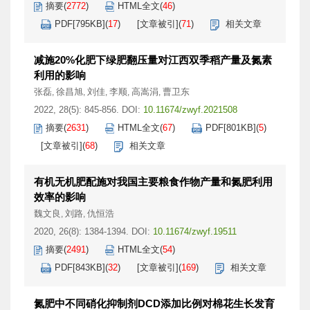
摘要
(
2772
)
HTML全文
(
46
)
PDF[
795KB
]
(
17
)
[文章被引]
(
71
)
相关文章
减施20%化肥下绿肥翻压量对江西双季稻产量及氮素
利用的影响
张磊
徐昌旭
刘佳
李顺
高嵩涓
曹卫东
,
,
,
,
,
2022, 28(5): 845-856.
DOI:
10.11674/zwyf.2021508
摘要
(
2631
)
HTML全文
(
67
)
PDF[
801KB
]
(
5
)
[文章被引]
(
68
)
相关文章
有机无机肥配施对我国主要粮食作物产量和氮肥利用
效率的影响
魏文良
刘路
仇恒浩
,
,
2020, 26(8): 1384-1394.
DOI:
10.11674/zwyf.19511
摘要
(
2491
)
HTML全文
(
54
)
PDF[
843KB
]
(
32
)
[文章被引]
(
169
)
相关文章
氮肥中不同硝化抑制剂DCD添加比例对棉花生长发育