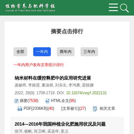
摘要点击排行
全部
一年内
两年内
三年内
一年内用户发布文章统计排行
纳米材料在缓控释肥中的应用研究进展
庞敏晖
李丽霞
董淑祺
刘东生
李鸿雁
梁丽娜
,
,
,
,
,
2022, 28(9): 1708-1719.
DOI:
10.11674/zwyf.2022131
摘要
(
7538
)
HTML全文
(
95
)
PDF[
2336KB
]
(
40
)
[文章被引]
(
27
)
相关文章
2014—2016年我国种植业化肥施用状况及问题
徐洋
杨帆
张卫峰
孟远夺
姜义
,
,
,
,