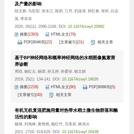
及产量的影响
段文静
马彤彤
张永江
陈莉
江丹
刘连涛
孙红春
张科
白志
,
,
,
,
,
,
,
,
英
李存东
,
2020, 26(11): 2095-2106.
DOI:
10.11674/zwyf.20092
摘要
(
2393
)
HTML全文
(
78
)
PDF[
804KB
]
(
22
)
[文章被引]
(
31
)
相关文章
基于BP神经网络和概率神经网络的水稻图像氮素营
养诊断
周琼
杨红云
杨珺
孙玉婷
孙爱珍
杨文姬
,
,
,
,
,
2019, 25(1): 134-141.
DOI:
10.11674/zwyf.18026
摘要
(
2228
)
HTML全文
(
90
)
PDF[
908KB
]
(
5
)
[文章被引]
(
40
)
相关文章
有机无机复混肥施用量对热带水稻土微生物群落和酶
活性的影响
杨旭
刘海林
黄艳艳
杨红竹
贝美容
林清火
,
,
,
,
,
2021, 27(4): 619-629.
DOI:
10.11674/zwyf.20439