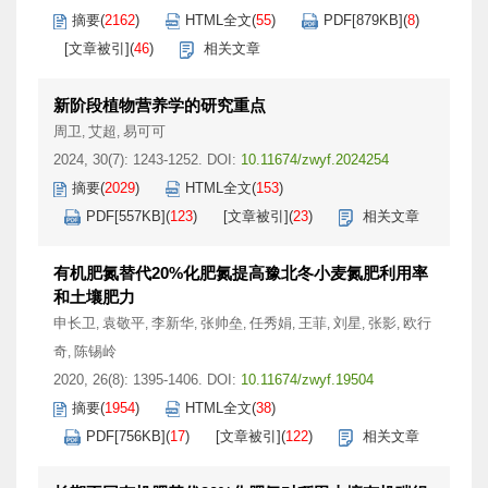
摘要
(
2162
)
HTML全文
(
55
)
PDF[
879KB
]
(
8
)
[文章被引]
(
46
)
相关文章
新阶段植物营养学的研究重点
周卫
艾超
易可可
,
,
2024, 30(7): 1243-1252.
DOI:
10.11674/zwyf.2024254
摘要
(
2029
)
HTML全文
(
153
)
PDF[
557KB
]
(
123
)
[文章被引]
(
23
)
相关文章
有机肥氮替代20%化肥氮提高豫北冬小麦氮肥利用率
和土壤肥力
申长卫
袁敬平
李新华
张帅垒
任秀娟
王菲
刘星
张影
欧行
,
,
,
,
,
,
,
,
奇
陈锡岭
,
2020, 26(8): 1395-1406.
DOI:
10.11674/zwyf.19504
摘要
(
1954
)
HTML全文
(
38
)
PDF[
756KB
]
(
17
)
[文章被引]
(
122
)
相关文章