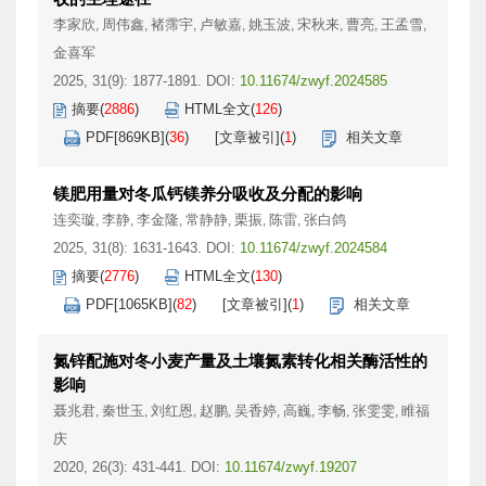
李家欣
周伟鑫
褚霈宇
卢敏嘉
姚玉波
宋秋来
曹亮
王孟雪
,
,
,
,
,
,
,
,
金喜军
2025, 31(9): 1877-1891.
DOI:
10.11674/zwyf.2024585
摘要
(
2886
)
HTML全文
(
126
)
PDF[
869KB
]
(
36
)
[文章被引]
(
1
)
相关文章
镁肥用量对冬瓜钙镁养分吸收及分配的影响
连奕璇
李静
李金隆
常静静
栗振
陈雷
张白鸽
,
,
,
,
,
,
2025, 31(8): 1631-1643.
DOI:
10.11674/zwyf.2024584
摘要
(
2776
)
HTML全文
(
130
)
PDF[
1065KB
]
(
82
)
[文章被引]
(
1
)
相关文章
氮锌配施对冬小麦产量及土壤氮素转化相关酶活性的
影响
聂兆君
秦世玉
刘红恩
赵鹏
吴香婷
高巍
李畅
张雯雯
睢福
,
,
,
,
,
,
,
,
庆
2020, 26(3): 431-441.
DOI:
10.11674/zwyf.19207