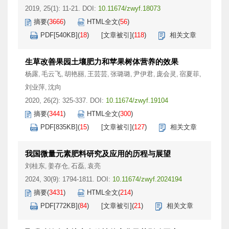
2019, 25(1): 11-21.
DOI:
10.11674/zwyf.18073
摘要
(
3666
)
HTML全文
(
56
)
PDF[
540KB
]
(
18
)
[文章被引]
(
118
)
相关文章
生草改善果园土壤肥力和苹果树体营养的效果
杨露
毛云飞
胡艳丽
王芸芸
张璐璐
尹伊君
庞会灵
宿夏菲
,
,
,
,
,
,
,
,
刘业萍
沈向
,
2020, 26(2): 325-337.
DOI:
10.11674/zwyf.19104
摘要
(
3441
)
HTML全文
(
300
)
PDF[
835KB
]
(
15
)
[文章被引]
(
127
)
相关文章
我国微量元素肥料研究及应用的历程与展望
刘桂东
姜存仓
石磊
袁亮
,
,
,
2024, 30(9): 1794-1811.
DOI:
10.11674/zwyf.2024194
摘要
(
3431
)
HTML全文
(
214
)
PDF[
772KB
]
(
84
)
[文章被引]
(
21
)
相关文章